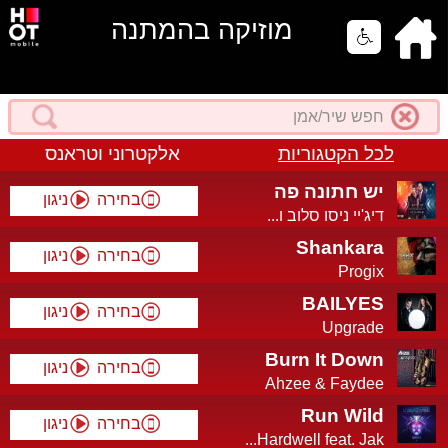
מוזיקה בהמתנה
לכל הקטגוריות
אלקטרוני וטראנס
יש חתונה פה
בחירה
ניגון
דיג'יי ניסו סלוב ו...
Shankara
בחירה
ניגון
Progix
BAILYES
בחירה
ניגון
Upgrade
Burn It Down
בחירה
ניגון
Ahzee & Faydee
Run Wild
בחירה
ניגון
Hardwell feat. Jak...