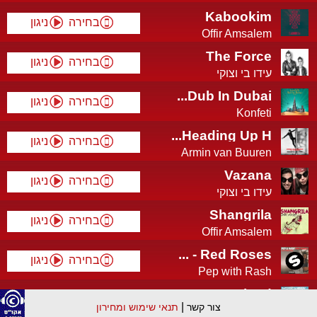
Kabookim
בחירה
ניגון
Offir Amsalem
The Force
בחירה
ניגון
עידו בי וצוקי
Dub In Dubai...
בחירה
ניגון
Konfeti
Heading Up H...
בחירה
ניגון
Armin van Buuren
f...
Vazana
בחירה
ניגון
עידו בי וצוקי
Shangrila
בחירה
ניגון
Offir Amsalem
Red Roses - ...
בחירה
ניגון
Pep with Rash
Portland
בחירה
ניגון
|
צור קשר
תנאי שימוש ומחירון
Watermat with