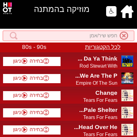
מוזיקה בהמתנה
80s - 90s
לכל הקטגוריות
Da Ya Think ...
בחירה
ניגון
Rod Stewart With
D...
We Are The P...
בחירה
ניגון
Empire Of The Sun
Change
בחירה
ניגון
Tears For Fears
Pale Shelter...
בחירה
ניגון
Tears For Fears
Head Over He...
בחירה
ניגון
Tears For Fears