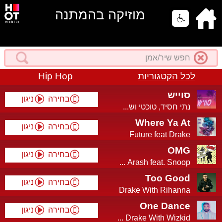
מוזיקה בהמתנה
Hip Hop
לכל הקטגוריות
סוייש
בחירה
ניגון
נתי חסיד, טוכטי וש...
Where Ya At
בחירה
ניגון
Future feat Drake
OMG
בחירה
ניגון
Arash feat. Snoop ...
Too Good
בחירה
ניגון
Drake With Rihanna
One Dance
בחירה
ניגון
Drake With Wizkid ...